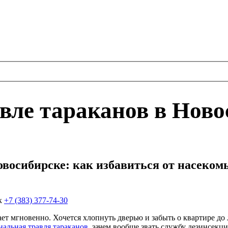
вле тараканов в Ново
восибирске: как избавиться от насекомы
ск
+7 (383) 377-74-30
ает мгновенно. Хочется хлопнуть дверью и забыть о квартире д
альная травля тараканов
, зачем вообще звать службу дезинсекци