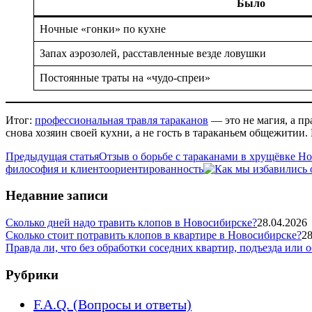
Было
Ночные «гонки» по кухне
Запах аэрозолей, расставленные везде ловушки
Постоянные траты на «чудо-спреи»
Итог:
профессиональная травля тараканов
— это не магия, а п
снова хозяин своей кухни, а не гость в тараканьем общежитии.
Предыдущая статья
Отзыв о борьбе с тараканами в хрущёвке Н
философия и клиентоориентированность
Недавние записи
Сколько дней надо травить клопов в Новосибирске?
28.04.2026
Сколько стоит потравить клопов в квартире в Новосибирске?
28
Правда ли, что без обработки соседних квартир, подъезда или 
Рубрики
F.A.Q. (Вопросы и ответы)