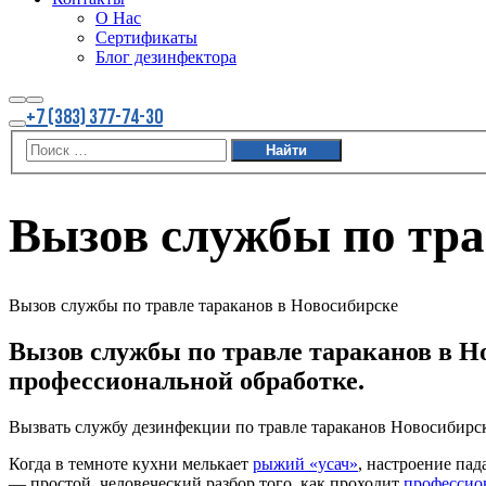
О Нас
Сертификаты
Блог дезинфектора
Найти
Больше
+7 (383) 377-74-30
информации
Главное
меню
Вызов службы по тра
Вызов службы по травле тараканов в Новосибирске
Вызов службы по травле тараканов в Но
профессиональной обработке.
Вызвать службу дезинфекции по травле тараканов Новосибир
Когда в темноте кухни мелькает
рыжий «усач»
, настроение пад
— простой, человеческий разбор того, как проходит
профессион