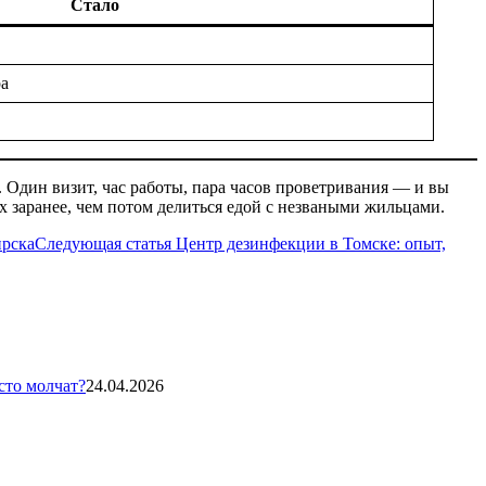
Стало
ра
 Один визит, час работы, пара часов проветривания — и вы
их заранее, чем потом делиться едой с незваными жильцами.
Следующая статья
Центр дезинфекции в Томске: опыт,
сто молчат?
24.04.2026