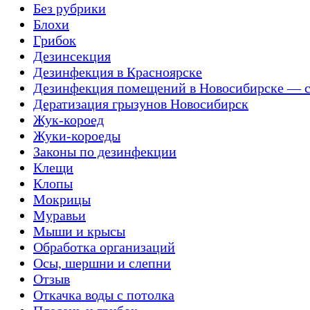
Без рубрики
Блохи
Грибок
Дезинсекция
Дезинфекция в Красноярске
Дезинфекция помещений в Новосибирске — с
Дератизация грызунов Новосибирск
Жук-короед
Жуки-короеды
Законы по дезинфекции
Клещи
Клопы
Мокрицы
Муравьи
Мыши и крысы
Обработка организаций
Осы, шершни и слепни
Отзыв
Откачка воды с потолка