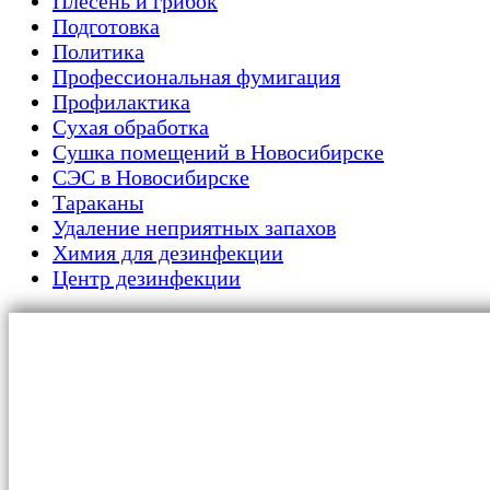
Плесень и грибок
Подготовка
Политика
Профессиональная фумигация
Профилактика
Сухая обработка
Сушка помещений в Новосибирске
СЭС в Новосибирске
Тараканы
Удаление неприятных запахов
Химия для дезинфекции
Центр дезинфекции
Главная
Для граждан
Уничтожение тараканов
Обработка от клопов
Сушка помещений
Дезинфекция от плесени и грибка
Дератизация от крыс и мышей