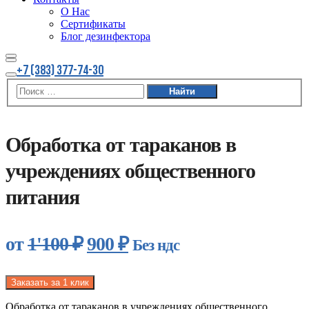
О Нас
Сертификаты
Блог дезинфектора
Найти
Больше
+7 (383) 377-74-30
информации
Главное
меню
Акция
Обработка от тараканов в
учреждениях общественного
питания
Первоначальная
Текущая
от
1'100
₽
900
₽
Без ндс
цена
цена:
составляла
900 ₽.
Заказать за 1 клик
Обработка от тараканов в учреждениях общественного