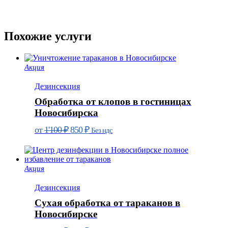
Похожие услуги
Акция
Дезинcекция
Обработка от клопов в гостиницах
Новосибирска
Первоначальная
Текущая
от
1'100
₽
850
₽
Без ндс
цена
цена:
составляла
850 ₽.
1'100 ₽.
Акция
Дезинcекция
Сухая обработка от тараканов в
Новосибирске