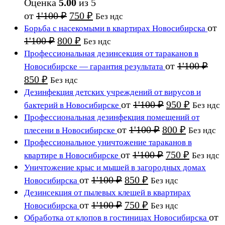
Оценка
5.00
из 5
Первоначальная
Текущая
от
1'100
₽
750
₽
Без ндс
цена
цена:
от
Борьба с насекомыми в квартирах Новосибирска
составляла
750 ₽.
Первоначальная
Текущая
1'100
₽
800
₽
Без ндс
1'100 ₽.
цена
цена:
Профессиональная дезинсекция от тараканов в
составляла
800 ₽.
от
1'100
₽
Новосибирске — гарантия результата
1'100 ₽.
Первоначальная
Текущая
850
₽
Без ндс
цена
цена:
Дезинфекция детских учреждений от вирусов и
составляла
850 ₽.
Первоначаль
Текуща
от
1'100
₽
950
₽
бактерий в Новосибирске
Без ндс
1'100 ₽.
цена
цена:
Профессиональная дезинфекция помещений от
составляла
950 ₽.
Первоначальн
Текущая
от
1'100
₽
800
₽
плесени в Новосибирске
Без ндс
1'100 ₽.
цена
цена:
Профессиональное уничтожение тараканов в
составляла
800 ₽.
Первоначальн
Текуща
от
1'100
₽
750
₽
квартире в Новосибирске
Без ндс
1'100 ₽.
цена
цена:
Уничтожение крыс и мышей в загородных домах
составляла
750 ₽.
Первоначальная
Текущая
от
1'100
₽
850
₽
Новосибирска
Без ндс
1'100 ₽.
цена
цена:
Дезинсекция от пылевых клещей в квартирах
составляла
850 ₽.
Первоначальная
Текущая
от
1'100
₽
750
₽
Новосибирска
Без ндс
1'100 ₽.
цена
цена:
от
Обработка от клопов в гостиницах Новосибирска