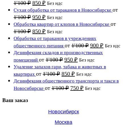
составляла
750 ₽.
Первоначальная
Текущая
1'100
₽
850
₽
Без ндс
1'100 ₽.
цена
цена:
от
Сухая обработка от тараканов в Новосибирске
составляла
850 ₽.
Первоначальная
Текущая
1'100
₽
950
₽
Без ндс
1'100 ₽.
цена
цена:
от
Обработка квартир от клопов в Новосибирске
составляла
950 ₽.
Первоначальная
Текущая
1'100
₽
850
₽
Без ндс
1'100 ₽.
цена
цена:
Обработка от тараканов в учреждениях
составляла
850 ₽.
Первоначальна
Текущая
от
1'100
₽
900
₽
общественного питания
Без ндс
1'100 ₽.
цена
цена:
Дезинфекция складов и производственных
составляла
900 ₽.
Первоначальная
Текущая
от
1'100
₽
950
₽
помещений
Без ндс
1'100 ₽.
цена
цена:
Удаление запахов гари, табака и животных в
составляла
950 ₽.
Первоначальная
Текущая
от
1'100
₽
850
₽
квартирах
Без ндс
1'100 ₽.
цена
цена:
Дезинфекция общественного транспорта и такси в
составляла
850 ₽.
Первоначальная
Текущая
от
1'100
₽
750
₽
Новосибирске
Без ндс
1'100 ₽.
цена
цена:
составляла
Ваш заказ
750 ₽.
1'100 ₽.
Новосибирск
Москва