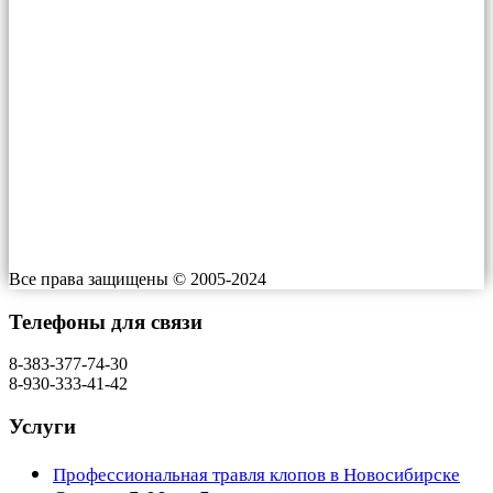
+7-930-333-41-42
E-mail: info@gorsesrf.ru
ООО «Центр дезинфекции»
Адрес: г. Новосибирск, В. Высоцкого, 53
Индекс: 630133
Работаем: 24/7
Все права защищены © 2005-2024
Телефоны для связи
8-383-377-74-30
8-930-333-41-42
Услуги
Профессиональная травля клопов в Новосибирске