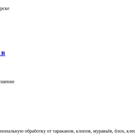
рске
 в
ушение
ональную обработку от тараканов, клопов, муравьёв, блох, кл