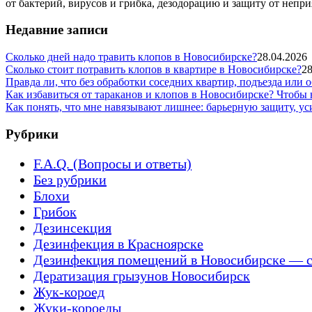
от бактерий, вирусов и грибка, дезодорацию и защиту от непри
Недавние записи
Сколько дней надо травить клопов в Новосибирске?
28.04.2026
Сколько стоит потравить клопов в квартире в Новосибирске?
28
Правда ли, что без обработки соседних квартир, подъезда или 
Как избавиться от тараканов и клопов в Новосибирске? Чтобы
Как понять, что мне навязывают лишнее: барьерную защиту, у
Рубрики
F.A.Q. (Вопросы и ответы)
Без рубрики
Блохи
Грибок
Дезинсекция
Дезинфекция в Красноярске
Дезинфекция помещений в Новосибирске — с
Дератизация грызунов Новосибирск
Жук-короед
Жуки-короеды