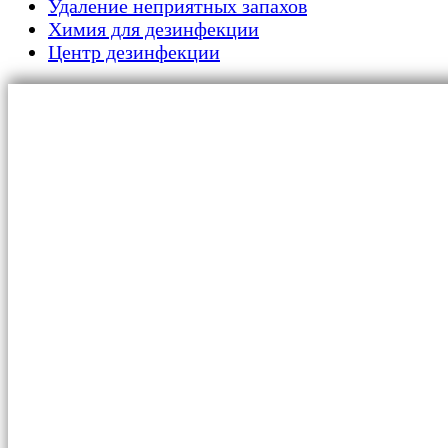
Удаление неприятных запахов
Химия для дезинфекции
Центр дезинфекции
Главная
Для граждан
Уничтожение тараканов
Обработка от клопов
Сушка помещений
Дезинфекция от плесени и грибка
Дератизация от крыс и мышей
Акт дезинфекции автомобиля
Обработка от муравьев
Cухая обработка от насекомых
Обработка от жуков-короедов
Обработка от вирусов и бактерий
Обработка от клещей
Обработка от мокриц
Удаление запахов
Избавление от пылевых клещей-сапрофи