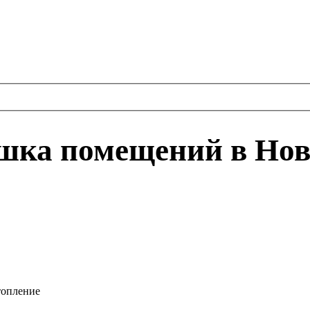
шка помещений в Нов
топление