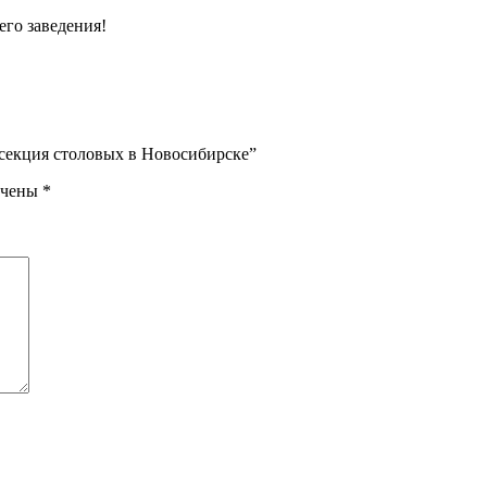
его заведения!
нсекция столовых в Новосибирске”
ечены
*