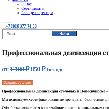
О Нас
Сертификаты
Блог дезинфектора
Найти
Больше
+7 (383) 377-74-30
информации
Главное
меню
Акция
Профессиональная дезинсекция с
Первоначальная
Текущая
от
1'100
₽
850
₽
Без ндс
цена
цена:
составляла
850 ₽.
Заказать за 1 клик
1'100 ₽.
Профессиональная дезинсекция столовых в Новосибирске
– 
Мы используем сертифицированные препараты, безопасные для 
Обработка проводится в кратчайшие сроки с минимальным перер