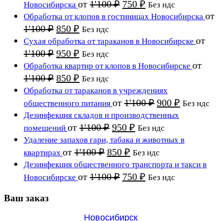
850 ₽.
Первоначальная
Текущая
от
1'100
₽
750
₽
Новосибирска
Без ндс
1'100 ₽.
цена
цена:
от
Обработка от клопов в гостиницах Новосибирска
составляла
750 ₽.
Первоначальная
Текущая
1'100
₽
850
₽
Без ндс
1'100 ₽.
цена
цена:
от
Сухая обработка от тараканов в Новосибирске
составляла
850 ₽.
Первоначальная
Текущая
1'100
₽
950
₽
Без ндс
1'100 ₽.
цена
цена:
от
Обработка квартир от клопов в Новосибирске
составляла
950 ₽.
Первоначальная
Текущая
1'100
₽
850
₽
Без ндс
1'100 ₽.
цена
цена:
Обработка от тараканов в учреждениях
составляла
850 ₽.
Первоначальна
Текущая
от
1'100
₽
900
₽
общественного питания
Без ндс
1'100 ₽.
цена
цена:
Дезинфекция складов и производственных
составляла
900 ₽.
Первоначальная
Текущая
от
1'100
₽
950
₽
помещений
Без ндс
1'100 ₽.
цена
цена:
Удаление запахов гари, табака и животных в
составляла
950 ₽.
Первоначальная
Текущая
от
1'100
₽
850
₽
квартирах
Без ндс
1'100 ₽.
цена
цена:
Дезинфекция общественного транспорта и такси в
составляла
850 ₽.
Первоначальная
Текущая
от
1'100
₽
750
₽
Новосибирске
Без ндс
1'100 ₽.
цена
цена:
составляла
Ваш заказ
750 ₽.
1'100 ₽.
Новосибирск