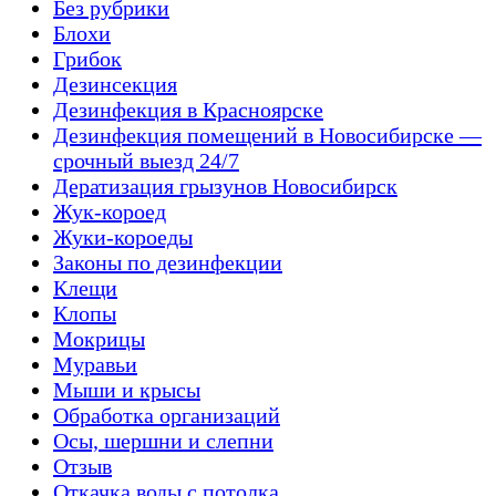
Без рубрики
Блохи
Грибок
Дезинсекция
Дезинфекция в Красноярске
Дезинфекция помещений в Новосибирске —
срочный выезд 24/7
Дератизация грызунов Новосибирск
Жук-короед
Жуки-короеды
Законы по дезинфекции
Клещи
Клопы
Мокрицы
Муравьи
Мыши и крысы
Обработка организаций
Осы, шершни и слепни
Отзыв
Откачка воды с потолка