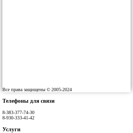
1'100 ₽.
Телефон:
+7 (383) 377-74-30
+7-930-333-41-42
E-mail: info@gorsesrf.ru
ООО «Центр дезинфекции»
Адрес: г. Новосибирск, В. Высоцкого, 53
Индекс: 630133
Работаем: 24/7
Все права защищены © 2005-2024
Телефоны для связи
8-383-377-74-30
8-930-333-41-42
Услуги