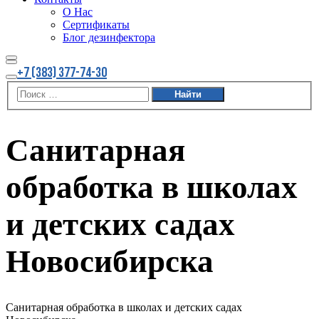
О Нас
Сертификаты
Блог дезинфектора
Найти
Больше
+7 (383) 377-74-30
информации
Главное
меню
Санитарная
обработка в школах
и детских садах
Новосибирска
Санитарная обработка в школах и детских садах