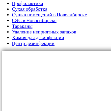
Профилактика
Сухая обработка
Сушка помещений в Новосибирске
СЭС в Новосибирске
Тараканы
Удаление неприятных запахов
Химия для дезинфекции
Центр дезинфекции
Главная
Для граждан
Уничтожение тараканов
Обработка от клопов
Сушка помещений
Дезинфекция от плесени и грибка
Дератизация от крыс и мышей
Акт дезинфекции автомобиля
Обработка от муравьев
Cухая обработка от насекомых
Обработка от жуков-короедов