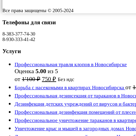
Все права защищены © 2005-2024
Телефоны для связи
8-383-377-74-30
8-930-333-41-42
Услуги
Профессиональная травля клопов в Новосибирске
Оценка
5.00
из 5
Первоначальная
Текущая
от
1'100
₽
750
₽
Без ндс
цена
цена:
от
1
Борьба с насекомыми в квартирах Новосибирска
составляла
750 ₽.
Профессиональная дезинсекция от тараканов в Новос
1'100 ₽.
Дезинфекция детских учреждений от вирусов и бакте
Профессиональная дезинфекция помещений от плесе
Профессиональное уничтожение тараканов в квартир
Уничтожение крыс и мышей в загородных домах Нов