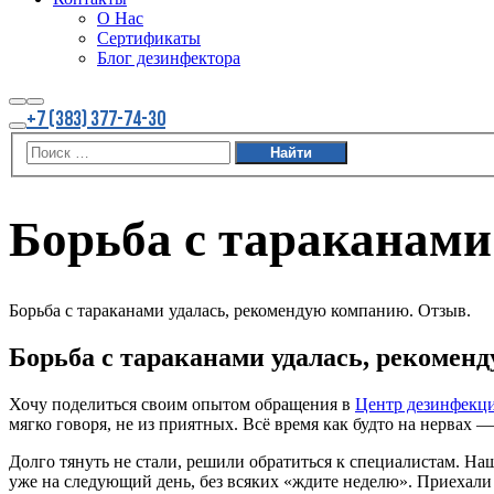
О Нас
Сертификаты
Блог дезинфектора
Найти
Больше
+7 (383) 377-74-30
информации
Главное
меню
Борьба с тараканами
Борьба с тараканами удалась, рекомендую компанию. Отзыв.
Борьба с тараканами удалась, рекоме
Хочу поделиться своим опытом обращения в
Центр дезинфекц
мягко говоря, не из приятных. Всё время как будто на нервах
Долго тянуть не стали, решили обратиться к специалистам. На
уже на следующий день, без всяких «ждите неделю». Приехали 