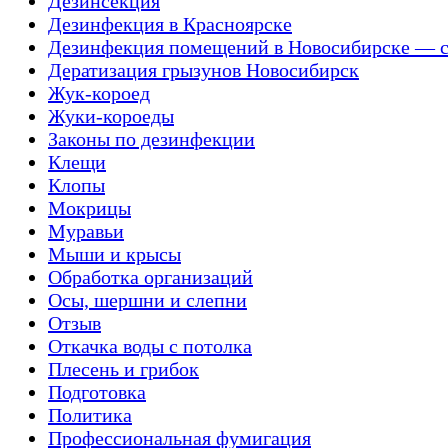
Дезинсекция
Дезинфекция в Красноярске
Дезинфекция помещений в Новосибирске — с
Дератизация грызунов Новосибирск
Жук-короед
Жуки-короеды
Законы по дезинфекции
Клещи
Клопы
Мокрицы
Муравьи
Мыши и крысы
Обработка организаций
Осы, шершни и слепни
Отзыв
Откачка воды с потолка
Плесень и грибок
Подготовка
Политика
Профессиональная фумигация