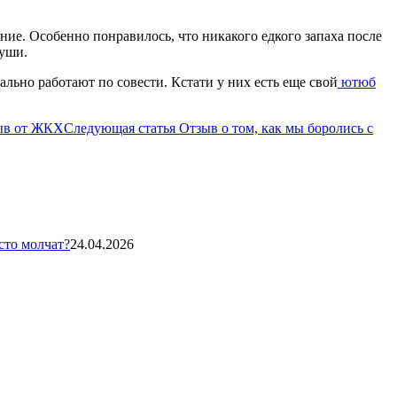
ние. Особенно понравилось, что никакого едкого запаха после
души.
льно работают по совести. Кстати у них есть еще свой
ютюб
Следующая статья
Отзыв о том, как мы боролись с
сто молчат?
24.04.2026